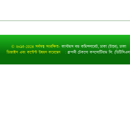
© ২০১৫-2026 সর্বস্বত্ব সংরক্ষিত-
কাস্টমস বন্ড কমিশনারেট, ঢাকা (উত্তর), ঢাকা
ডিজাইন এবং কন্টেন্ট উন্নয়ন করেছেন :
ধ্রুপদী টেকনো কনসোর্টিয়াম লি: (ডিটিসিএল