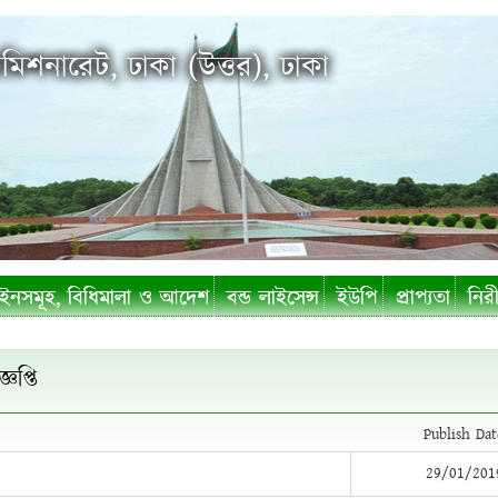
মিশনারেট, ঢাকা (উত্তর), ঢাকা
নসমূহ, বিধিমালা ও আদেশ
বন্ড লাইসেন্স
ইউপি
প্রাপ্যতা
নিরী
প্তি
Publish Dat
29/01/201