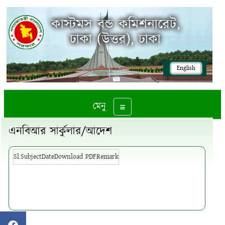
কাস্টমস বন্ড কমিশনারেট,
ঢাকা (উত্তর), ঢাকা
English
মেনু
Toggle navigation
এনবিআর সার্কুলার/আদেশ
Sl.
Subject
Date
Download PDF
Remark